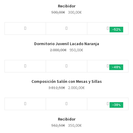
Recibidor
500,00
€
300,00
€
-52%
Dormitorio Juvenil Lacado Naranja
2.000,00
€
950,00
€
-48%
Composición Salón con Mesas y Sillas
3.812,50
€
2.000,00
€
-38%
Recibidor
562,50
€
350,00
€