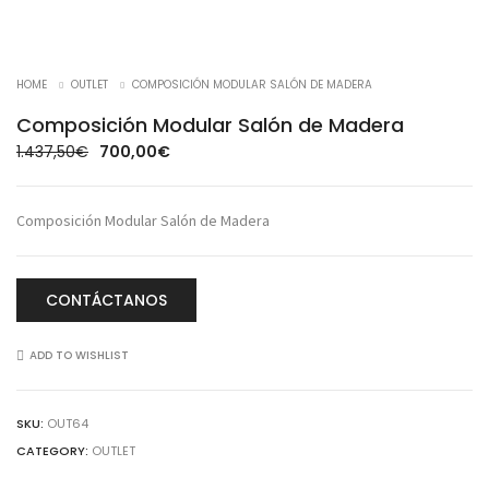
-51%
HOME
OUTLET
COMPOSICIÓN MODULAR SALÓN DE MADERA
Composición Modular Salón de Madera
1.437,50
€
700,00
€
Composición Modular Salón de Madera
CONTÁCTANOS
ADD TO WISHLIST
SKU:
OUT64
CATEGORY:
OUTLET